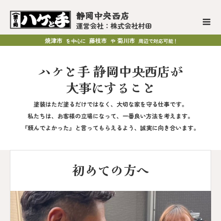
静岡中央西店
運営会社：株式会社村田
焼津市
藤枝市
菊川市
を中心に
や
周辺で対応可能！
ハケと手 静岡中央西店が
大事にすること
塗装はただ塗るだけではなく、大切な家を守る仕事です。
私たちは、お客様の立場になって、一番良い方法を考えます。
『頼んでよかった』と言ってもらえるよう、誠実に向き合います。
初めての方へ