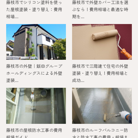
藤枝市でシリコン塗料を使っ
藤枝市で外壁カバー工法を選
た屋根塗装・塗り替え：費用
ぶなら！費用相場と最適な時
相場...
期を...
藤枝市の外壁｜飯田グループ
藤枝市で三階建て住宅の外壁
ホールディングスによる外壁
塗装・塗り替え！費用相場と
塗装...
成功...
藤枝市の屋根防水工事の費用
藤枝市のルーフバルコニー防
相場ガイド
水と防水工事の費用・相場ま