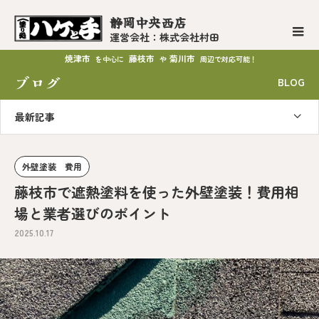
静岡中央西店
運営会社：株式会社村田
焼津市
藤枝市
菊川市
を中心に
や
周辺で対応可能！
ブログ
BLOG
最新記事
外壁塗装 費用
藤枝市で遮熱塗料を使った外壁塗装！費用相
場と業者選びのポイント
2025.10.17