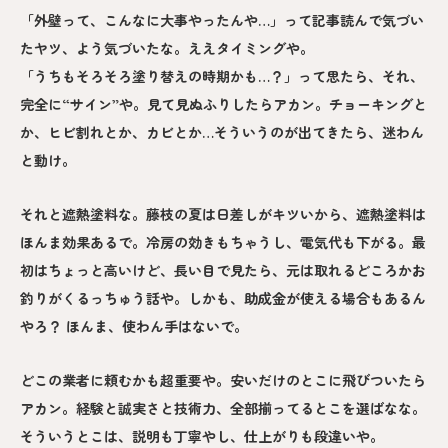
「外壁って、こんなに大事やったんや…」って記事読んで気づい
たヤツ、よう気づいたな。ええタイミングや。
「うちもそろそろ塗り替えの時期かも…？」って思たら、それ、
完全に“サイン”や。見て見ぬふりしたらアカン。チョーキングと
か、ヒビ割れとか、カビとか…そういうのが出てきたら、迷わん
と動け。
それと遮熱塗料な。藤枝の夏は日差しがキツいから、遮熱塗料は
ほんま効果あるで。冷房の効きもちゃうし、電気代も下がる。最
初はちょっと高いけど、長い目で見たら、元は取れるどころかお
釣りがくるっちゅう話や。しかも、助成金が使える場合もあるん
やろ？ ほんま、使わん手はないで。
どこの業者に頼むかも超重要や。安いだけのとこに飛びついたら
アカン。経験と誠実さと技術力、全部揃ってるとこを選ばなな。
そういうとこは、説明も丁寧やし、仕上がりも段違いや。