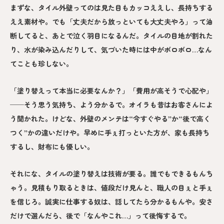
まずな、タイル外壁ってのは見た目もカッコええし、長持ちする
ええ素材や。でも「丈夫だから放っといても大丈夫やろ」って油
断してると、あとで泣く羽目になるんだ。タイルの目地が割れた
り、水が染み込んだりして、気づいた時には中がボロボロ…なん
てことも珍しない。
「塗り替えって本当に必要なんか？」「費用が高そうで心配や」
──そう思う気持ち、よう分かるで。オイラも昔はお客さんによ
う聞かれた。けどな、外壁のメンテは“今すぐやる”か“後で高く
つく”かの違いだけや。早めに手ぇ打っといた方が、家も長持ち
するし、財布にも優しい。
それにな、タイルの塗り替えは技術が要る。誰でもできるもんち
ゃう。見積もり取るときは、値段だけ見んと、職人の目ぇと手ぇ
を信じろ。誠実に仕事する奴は、話してたら分かるもんや。安さ
だけで選んだら、後で「なんやこれ…」って後悔するで。