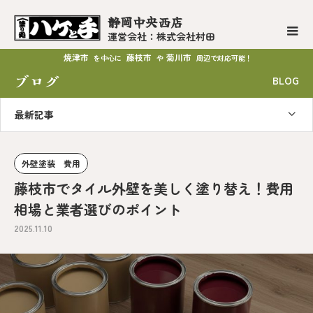
静岡中央西店
運営会社：株式会社村田
焼津市
藤枝市
菊川市
を中心に
や
周辺で対応可能！
ブログ
BLOG
最新記事
外壁塗装 費用
藤枝市でタイル外壁を美しく塗り替え！費用
相場と業者選びのポイント
2025.11.10