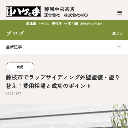
静岡中央西店
運営会社：株式会社村田
焼津市
藤枝市
菊川市
を中心に
や
周辺で対応可能！
ブログ
BLOG
最新記事
費用
藤枝市でラップサイディング外壁塗装・塗り
替え：費用相場と成功のポイント
2025.11.17