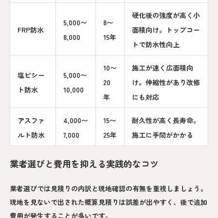
硬化後の強度が高く小
5,000〜
8〜
FRP防水
面積向け。トップコー
8,000
15年
トで防水性向上
10〜
施工が速く広面積向
塩ビシー
5,000〜
20
け。伸縮性があり改修
ト防水
10,000
年
にも対応
アスファ
4,000〜
15〜
耐久性が高く長寿命。
ルト防水
7,000
25年
施工に手間がかかる
業者選びと費用を抑える実践的なコツ
業者選びでは見積りの内訳と現地確認の有無を重視しましょう。
現地を見ないで出された概算見積りは誤差が出やすく、後で追加
費用が発生することが多いです。