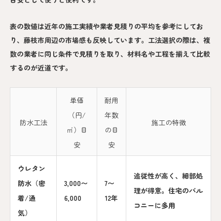
表の数値は近年の施工実績や業者見積りの平均を参考にしてお
り、藤枝市周辺の市場感も反映しています。工法選択の際は、複
数の業者に同じ条件で見積りを取り、材料名や工程を揃えて比較
するのが近道です。
単価
耐用
（円/
年数
防水工法
施工の特徴
㎡）目
の目
安
安
ウレタン
追従性が高く、細部処
防水（密
3,000〜
7〜
理が得意。住宅のバル
着/通
6,000
12年
コニーに多用
気）