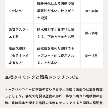
繊維強化により強靭で耐
FRP防水
摩耗性が高い。仕上がり
20〜30年
が硬質
改質アスファ
防水層が厚く重歩行に耐
20〜25年
ルト系
える。下地と密着が必要
高耐久塗膜
耐候性を高めた塗膜でト
（セラミック
ップコート的に使用され
10〜15年
含有など）
ることが多い
点検タイミングと簡易メンテナンス法
ルーフバルコニーは季節の変わり目や大雨後に表面の状態を確認
しましょう。目視で亀裂や塗膜の膨れ、排水口周りの堆積物の有
無、長時間水が溜まる箇所の有無をチェックすると問題の早期発