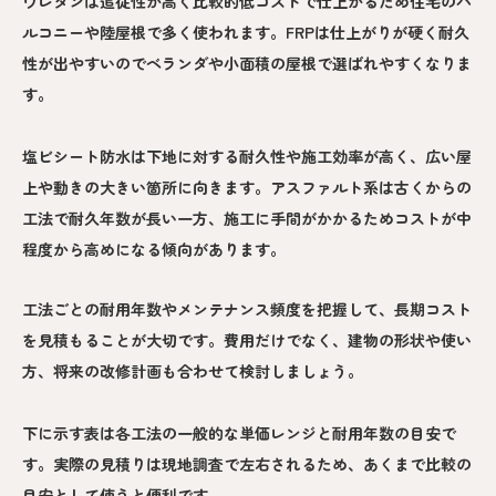
ウレタンは追従性が高く比較的低コストで仕上がるため住宅のバ
ルコニーや陸屋根で多く使われます。FRPは仕上がりが硬く耐久
性が出やすいのでベランダや小面積の屋根で選ばれやすくなりま
す。
塩ビシート防水は下地に対する耐久性や施工効率が高く、広い屋
上や動きの大きい箇所に向きます。アスファルト系は古くからの
工法で耐久年数が長い一方、施工に手間がかかるためコストが中
程度から高めになる傾向があります。
工法ごとの耐用年数やメンテナンス頻度を把握して、長期コスト
を見積もることが大切です。費用だけでなく、建物の形状や使い
方、将来の改修計画も合わせて検討しましょう。
下に示す表は各工法の一般的な単価レンジと耐用年数の目安で
す。実際の見積りは現地調査で左右されるため、あくまで比較の
目安として使うと便利です。