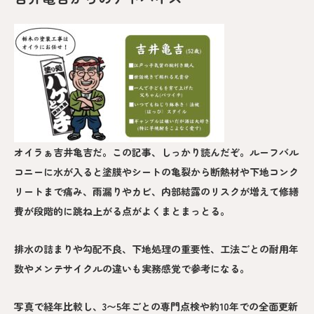
オイラぁ吉井亀吉だ。この記事、しっかり読んだぞ。ルーフバル
コニーに水が入ると塗膜やシートの亀裂から断熱材や下地コンク
リートまで痛み、雨漏りやカビ、内部結露のリスクが増えて修繕
費が段階的に跳ね上がる点がよくまとまっとる。
排水の詰まりや勾配不良、下地処理の重要性、工法ごとの耐用年
数やメンテサイクルの違いも実務感覚で参考になる。
写真で経年比較し、3〜5年ごとの専門点検や約10年での全面更新