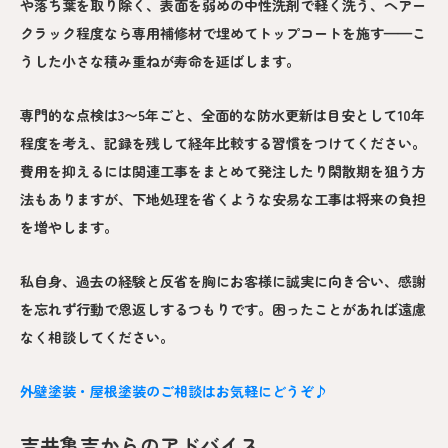
や落ち葉を取り除く、表面を弱めの中性洗剤で軽く洗う、ヘアー
クラック程度なら専用補修材で埋めてトップコートを施す——こ
うした小さな積み重ねが寿命を延ばします。
専門的な点検は3〜5年ごと、全面的な防水更新は目安として10年
程度を考え、記録を残して経年比較する習慣をつけてください。
費用を抑えるには関連工事をまとめて発注したり閑散期を狙う方
法もありますが、下地処理を省くような安易な工事は将来の負担
を増やします。
私自身、過去の経験と反省を胸にお客様に誠実に向き合い、感謝
を忘れず行動で恩返しするつもりです。困ったことがあれば遠慮
なく相談してください。
外壁塗装・屋根塗装のご相談はお気軽にどうぞ♪
吉井亀吉からのアドバイス