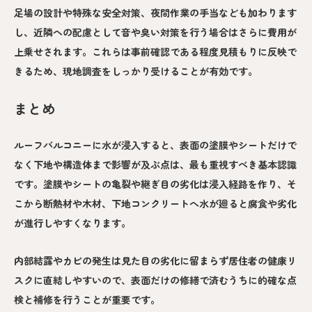
足場の設計や特殊な安全対策、夜間作業の手当なども加わります
し、近隣への配慮として音や臭い対策を行う場合はさらに費用が
上乗せされます。これらは事前確認である程度見積もりに反映で
きるため、現地調査をしっかり受けることが有効です。
まとめ
ルーフバルコニーに水が浸入すると、表面の塗膜やシートだけで
なく下地や構造体まで影響が及ぶ点は、最も重視すべき基本認識
です。塗膜やシートの亀裂や継ぎ目の劣化は浸入経路を作り、そ
こから断熱材や木材、下地コンクリートへ水が廻ると腐食や劣化
が進行しやすくなります。
内部結露やカビの発生は見た目の劣化に留まらず居住者の健康リ
スクに直結しやすいので、表面だけの修繕で済むうちに的確な点
検と補修を行うことが重要です。