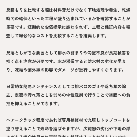
見積もりを比較する際は材料費だけでなく下地処理や養生、乾燥
時間の確保といった工程が盛り込まれているかを確認することが
重要です。短期的な安価提示に惑わされず、工程と保証内容を精
査して総合的なコストを比較することを推奨します。
見落としがちな要因として排水の詰まりや勾配不良が長期被害を
招く点も注意が必要です。水が滞留すると防水材の劣化が早ま
り、凍結や紫外線の影響でダメージが進行しやすくなります。
日常的な簡易メンテナンスとしては排水口のゴミや落ち葉の除
去、表面の汚れ落としを弱めの中性洗剤で行うことで塗膜への負
担を抑えることができます。
ヘアークラック程度であれば専用補修材で充填しトップコートを
塗り替えることで寿命を延ばせますが、広範囲の劣化や下地の浮
きがある場合は早めに専門業者へ相談することが望ましいです。