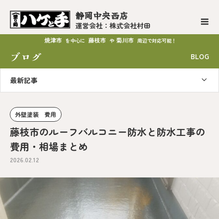
静岡中央西店
運営会社：株式会社村田
焼津市
藤枝市
菊川市
を中心に
や
周辺で対応可能！
ブログ
BLOG
最新記事
外壁塗装 費用
藤枝市のルーフバルコニー防水と防水工事の
費用・相場まとめ
2026.02.12