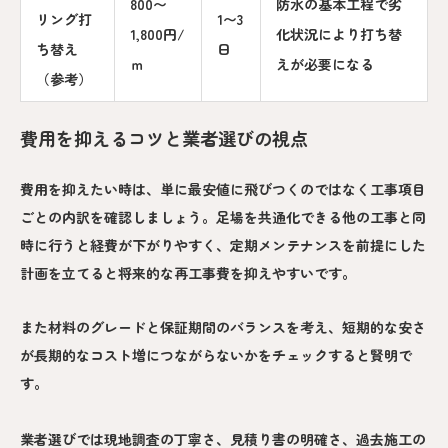
800〜
防水の基本工程で劣
リング打
1〜3
1,800円/
化状況により打ち替
ち替え
日
ｍ
えが必要になる
（参考）
費用を抑えるコツと業者選びの視点
費用を抑えたい時は、単に最安値に飛びつくのではなく工事項目
ごとの内訳を確認しましょう。足場を共通化できる他の工事と同
時に行うと経費が下がりやすく、定期メンテナンスを前提にした
計画を立てると将来的な再工事費を抑えやすいです。
また材料のグレードと保証期間のバランスを考え、短期的な安さ
が長期的なコスト増につながらないかをチェックすると賢明で
す。
業者選びでは現地調査の丁寧さ、見積り書の明確さ、過去施工の