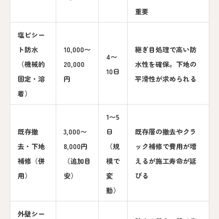
重要
塩ビシー
ト防水
10,000〜
継ぎ目処理で高い防
4〜
（機械的
20,000
水性を確保。下地の
10日
固定・溶
円
平滑性が求められる
着）
1〜5
既存撤
3,000〜
日
既存層の撤去やクラ
去・下地
8,000円
（規
ック補修で費用が増
補修（併
（追加目
模で
えるが施工寿命が延
用）
安）
変
びる
動）
外壁シー