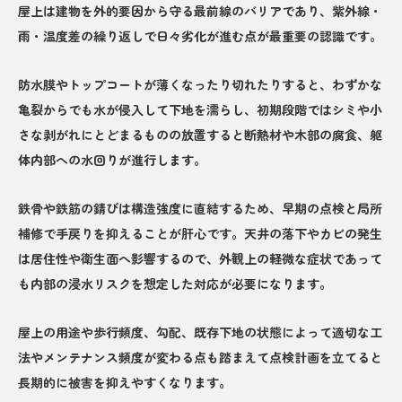
屋上は建物を外的要因から守る最前線のバリアであり、紫外線・
雨・温度差の繰り返しで日々劣化が進む点が最重要の認識です。
防水膜やトップコートが薄くなったり切れたりすると、わずかな
亀裂からでも水が侵入して下地を濡らし、初期段階ではシミや小
さな剥がれにとどまるものの放置すると断熱材や木部の腐食、躯
体内部への水回りが進行します。
鉄骨や鉄筋の錆びは構造強度に直結するため、早期の点検と局所
補修で手戻りを抑えることが肝心です。天井の落下やカビの発生
は居住性や衛生面へ影響するので、外観上の軽微な症状であって
も内部の浸水リスクを想定した対応が必要になります。
屋上の用途や歩行頻度、勾配、既存下地の状態によって適切な工
法やメンテナンス頻度が変わる点も踏まえて点検計画を立てると
長期的に被害を抑えやすくなります。