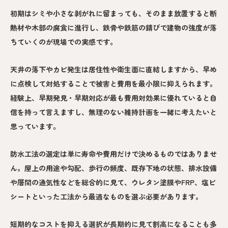
初期はシミや小さな剥がれに留まっても、そのまま放置すると断
熱材や木部の腐食に進行し、鉄骨や鉄筋の錆びで建物の強度が落
ちていくのが現場での実感です。
天井の落下やカビ発生は居住性や衛生面に直結しますから、早め
に点検して対処することで被害と費用を最小限に抑えられます。
経験上、早期発見・早期対応が最も費用対効果に優れていると自
信を持って言えますし、無理のない維持計画を一緒に考えたいと
思っています。
防水工法の選定は単に寿命や費用だけで決めるものではありませ
ん。屋上の用途や勾配、歩行の頻度、既存下地の状態、排水設備
や層間の通気性などを総合的に見て、ウレタン塗膜やFRP、塩ビ
シートといった工法から最適なものを選ぶ必要があります。
短期的なコストを抑える選択が長期的に見て割高になることも多