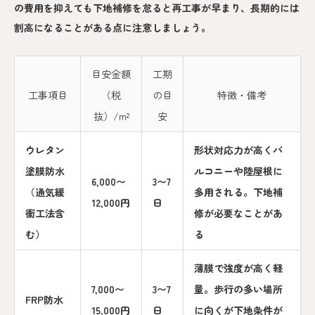
の費用を抑えても下地補修を怠ると再工事が早まり、長期的には
割高になることがある点に注意しましょう。
目安金額
工期
工事項目
（税
の目
特徴・備考
抜）/m²
安
ウレタン
形状対応力が高くバ
塗膜防水
ルコニーや陸屋根に
6,000〜
3〜7
（通気緩
多用される。下地補
12,000円
日
衝工法含
修が必要なことがあ
む）
る
薄膜で強度が高く軽
7,000〜
3〜7
量。歩行の多い場所
FRP防水
15,000円
日
に向くが下地条件が