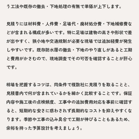
う工法や既存の撤去・下地処理の有無で単価が上下します。
見積りには材料費・人件費・足場代・廃材処分費・下地補修費な
どが含まれる構成が多いです。特に足場は建物の高さや形状で差
が出やすく、狭小地や交通規制が必要な現場では追加経費が発生
しやすいです。既存防水層の撤去・下地のやり直しがあると工期
と費用がかさむので、現地調査でその可否を確認することが肝心
です。
相場を把握するコツは、同条件で複数社に見積りを取ることと、
見積書内で何が含まれているかを細かく比較することです。保証
内容や施工後の点検頻度、工事中の追加費用対応を事前に確認す
ると、短期的な安さに惑わされず長期的なコストを抑えやすくな
ります。季節や工事の込み具合で工期が伸びることもあるため、
余裕を持った予算設計を考えましょう。