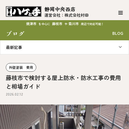
静岡中央西店
運営会社：株式会社村田
焼津市
藤枝市
菊川市
を中心に
や
周辺で対応可能！
ブログ
BLOG
最新記事
外壁塗装 費用
藤枝市で検討する屋上防水・防水工事の費用
と相場ガイド
2026.02.12