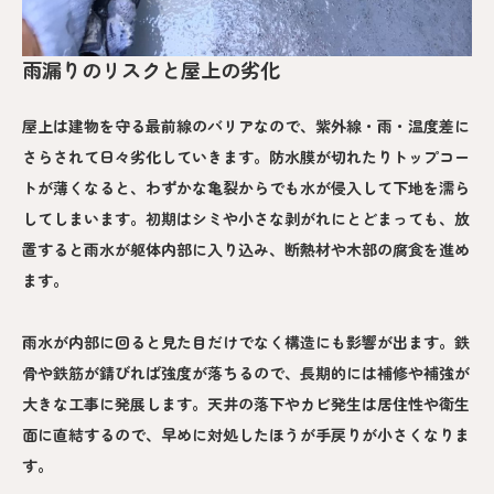
雨漏りのリスクと屋上の劣化
屋上は建物を守る最前線のバリアなので、紫外線・雨・温度差に
さらされて日々劣化していきます。防水膜が切れたりトップコー
トが薄くなると、わずかな亀裂からでも水が侵入して下地を濡ら
してしまいます。初期はシミや小さな剥がれにとどまっても、放
置すると雨水が躯体内部に入り込み、断熱材や木部の腐食を進め
ます。
雨水が内部に回ると見た目だけでなく構造にも影響が出ます。鉄
骨や鉄筋が錆びれば強度が落ちるので、長期的には補修や補強が
大きな工事に発展します。天井の落下やカビ発生は居住性や衛生
面に直結するので、早めに対処したほうが手戻りが小さくなりま
す。