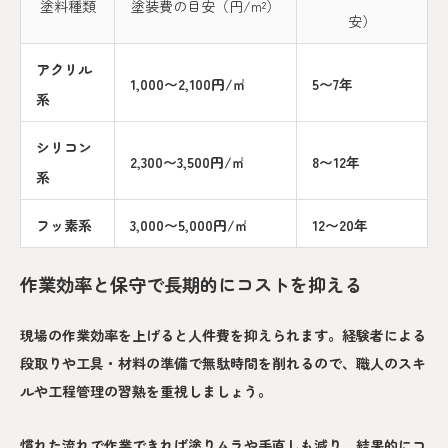
塗料種類
塗装費の目安（円/m²）
安）
アクリル
1,000〜2,100円/㎡
5〜7年
系
シリコン
2,300〜3,500円/㎡
8〜12年
系
フッ素系
3,000〜5,000円/㎡
12〜20年
作業効率と保守で長期的にコストを抑える
現場の作業効率を上げると人件費を抑えられます。経験者による
段取りや工具・材料の準備で無駄時間を削れるので、職人のスキ
ルや工程管理の習熟を重視しましょう。
慣れた流れで作業できれば塗りムラや手直しも減り、結果的にコ