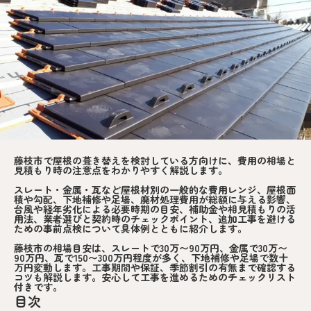
藤枝市で屋根の葺き替えを検討している方向けに、費用の相場と
見積もり時の注意点をわかりやすく解説します。
スレート・金属・瓦など屋根材別の一般的な費用レンジ、屋根面
積や勾配、下地補修や足場、廃材処理費用が総額に与える影響、
台風や経年劣化による必要時期の目安、補助金や相見積もりの活
用法、業者選びと契約時のチェックポイント、追加工事を避ける
ための事前点検について具体例とともに紹介します。
藤枝市の相場目安は、スレートで
30万〜90万円
、金属で
30万〜
90万円
、瓦で150〜300万円程度が多く、下地補修や足場で数十
万円変動します。工事期間や保証、季節割引の有無まで確認する
コツも解説します。安心して工事を進めるためのチェックリスト
付きです。
目次