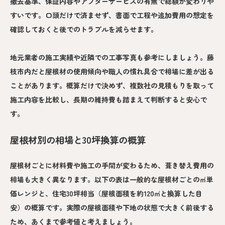
撤去基準、保証内容やアフターサービスの有無で総額が変わりや
すいです。口頭だけで済ませず、書面で工程や追加費用の想定を
確認しておくと後でのトラブルを減らせます。
地元業者の施工実績や近隣での工事写真も参考にしましょう。藤
枝市内だと屋根材の使用傾向や職人の慣れ具合で相場に差が出る
ことがあります。概算だけで決めず、複数社の見積もりを取って
施工内容を比較し、長期の維持費も踏まえて判断すると安心で
す。
屋根材別の相場と30坪換算の概算
屋根材ごとに材料費や施工の手間が変わるため、葺き替え費用の
相場も大きく異なります。以下の表は一般的な屋根材ごとの㎡単
価レンジと、住宅30坪相当（屋根面積を約120㎡と換算した目
安）の概算です。実際の屋根面積や下地の状態で大きく前後する
ため、あくまで参考値と考えましょう。