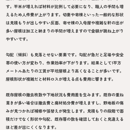
す。平米が増えれば材料が比例して必要になり、職人の手間も増
えるため人件費が上がります。切妻や寄棟といった一般的な形状
は見積もりが出しやすい反面、寄せ棟の入母屋や複雑な軒の出が
多い屋根は加工と納まりの手間が増えますので金額が跳ね上がり
やすいです。
勾配（傾斜）も見落とせない要素です。勾配が急だと足場や安全
帯の使い方が変わり、作業効率が下がります。結果として1平方
メートルあたりの工賃が平坦屋根より高くなることが多いです。
屋根形状が複雑だと材料ロスが増える点も費用に響きます。
既存屋根の撤去枚数や下地状況も費用差を生みます。既存の重ね
葺きが多い場合は撤去費と廃材処分費が増えますし、野地板の傷
みが見つかれば補修や張替えが発生します。見積もりの段階で面
積だけでなく形状や勾配、既存層の数を確認しておくと見違える
ほど差が出にくくなります。