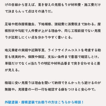
げの目線から言えば、葺き替えの見積もりが材料費・施工費だけ
で決まらんって点はその通りだ。
足場や既存屋根撤去、下地補修、諸経費に消費税まで加わる。屋
根形状や勾配で人件費が上がる理由や、同じ工程前提でない見積
りが比較しにくい点を分かりやすく書いとる。
地元業者の実績や近隣写真、ライフサイクルコストを考慮する助
言も現実的や。保険や保証、支払い条件まで書面で確認しとけ。
単価だけでなく㎡当たりの明記や材料品番まで突き合わせると差
が見える。
極端に安い見積りは理由を聞いて納得できんかったら避けるのが
無難や。見積書の一行一行を確認する癖をつけると安心やで。
外壁塗装・屋根塗装でお困りの方はこちらから相談！