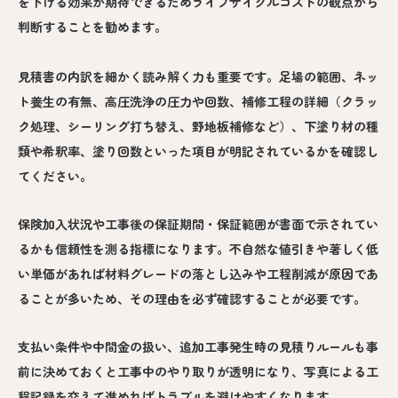
を下げる効果が期待できるためライフサイクルコストの観点から
判断することを勧めます。
見積書の内訳を細かく読み解く力も重要です。足場の範囲、ネッ
ト養生の有無、高圧洗浄の圧力や回数、補修工程の詳細（クラッ
ク処理、シーリング打ち替え、野地板補修など）、下塗り材の種
類や希釈率、塗り回数といった項目が明記されているかを確認し
てください。
保険加入状況や工事後の保証期間・保証範囲が書面で示されてい
るかも信頼性を測る指標になります。不自然な値引きや著しく低
い単価があれば材料グレードの落とし込みや工程削減が原因であ
ることが多いため、その理由を必ず確認することが必要です。
支払い条件や中間金の扱い、追加工事発生時の見積りルールも事
前に決めておくと工事中のやり取りが透明になり、写真による工
程記録を交えて進めればトラブルを避けやすくなります。