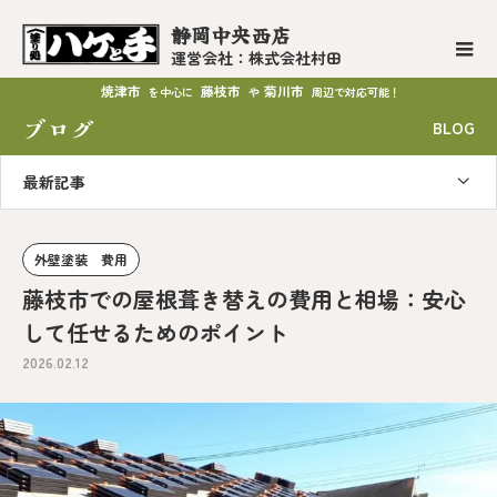
静岡中央西店
運営会社：株式会社村田
焼津市
藤枝市
菊川市
を中心に
や
周辺で対応可能！
ブログ
BLOG
最新記事
外壁塗装 費用
藤枝市での屋根葺き替えの費用と相場：安心
して任せるためのポイント
2026.02.12