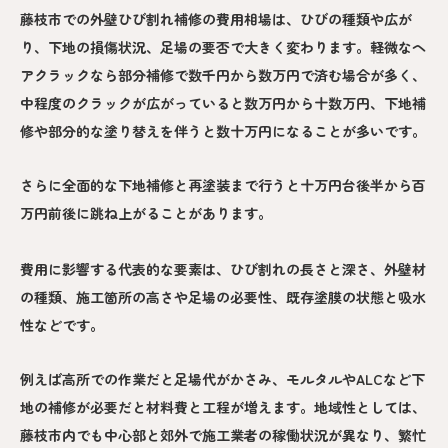
藤枝市での外壁ひび割れ補修の費用相場は、ひびの種類や広が
り、下地の損傷状況、足場の要否で大きく変わります。軽微なヘ
アクラックなら部分補修で数千円から数万円で済む場合が多く、
中程度のクラックが広がっていると数万円から十数万円、下地補
修や部分的な塗り替えを伴うと数十万円になることが多いです。
さらに全面的な下地補修と再塗装まで行うと十万円台後半から百
万円前後に跳ね上がることがあります。
費用に影響する代表的な要素は、ひび割れの長さと深さ、外壁材
の種類、施工箇所の高さや足場の必要性、既存塗膜の状態と吸水
性などです。
例えば高所での作業だと足場代がかさみ、モルタルやALCなど下
地の補修が必要だと材料費と工程が増えます。地域性としては、
藤枝市内でも中心部と郊外で施工業者の稼働状況が異なり、繁忙