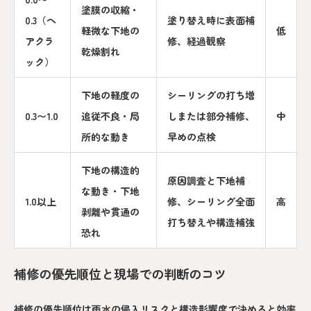
塗膜の収縮・
0.3（ヘ
塗り替え時に表面補
軽微な下地の
低
アクラ
修、経過観察
乾燥割れ
ック）
下地の軽度の
シーリングの打ち増
0.3〜1.0
追従不良・局
しまたは部分補修、
中
所的な動き
早めの点検
下地の構造的
原因調査と下地補
な動き・下地
1.0以上
修、シーリング全面
高
剥離や貫通の
打ち替えや構造補強
恐れ
補修の優先順位と現場での判断のコツ
補修の優先順位は雨水の侵入リスクと構造影響度で決めると効率