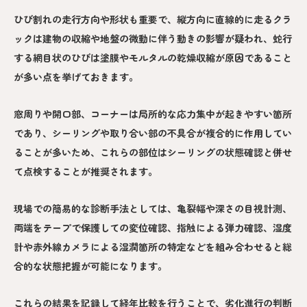
ひび割れの走行方向や形状も重要で、縦方向に直線的に走るクラ
ックは建物の収縮や地盤の微動に伴う動きの影響が疑われ、蛇行
する網目状のひびは塗膜やモルタルの乾燥収縮が原因であること
が多い点を挙げておきます。
窓周りや開口部、コーナーは局所的な応力集中が起きやすい箇所
であり、シーリングや取り合い部の不具合が複合的に作用してい
ることが多いため、これらの部位はシーリングの状態確認と併せ
て点検することが推奨されます。
現場での簡易的な診断手法としては、亀裂幅や深さの目視計測、
両端をテープで保護しての変位確認、指触による弾力確認、湿度
計や赤外線カメラによる湿潤箇所の特定などを組み合わせると総
合的な状態把握が可能になります。
これらの結果を記録して経年比較を行うことで、劣化進行の判断