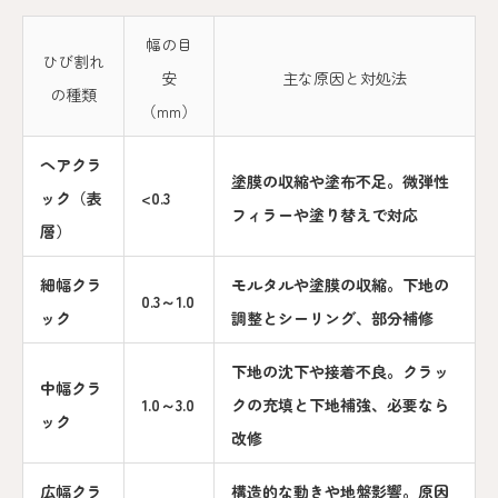
幅の目
ひび割れ
安
主な原因と対処法
の種類
（mm）
ヘアクラ
塗膜の収縮や塗布不足。微弾性
ック（表
<0.3
フィラーや塗り替えで対応
層）
細幅クラ
モルタルや塗膜の収縮。下地の
0.3～1.0
ック
調整とシーリング、部分補修
下地の沈下や接着不良。クラッ
中幅クラ
1.0～3.0
クの充填と下地補強、必要なら
ック
改修
広幅クラ
構造的な動きや地盤影響。原因