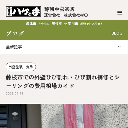
静岡中央西店
運営会社：株式会社村田
焼津市
藤枝市
菊川市
を中心に
や
周辺で対応可能！
ブログ
BLOG
最新記事
外壁塗装 費用
藤枝市での外壁ひび割れ・ひび割れ補修とシ
ーリングの費用相場ガイド
2026.02.26