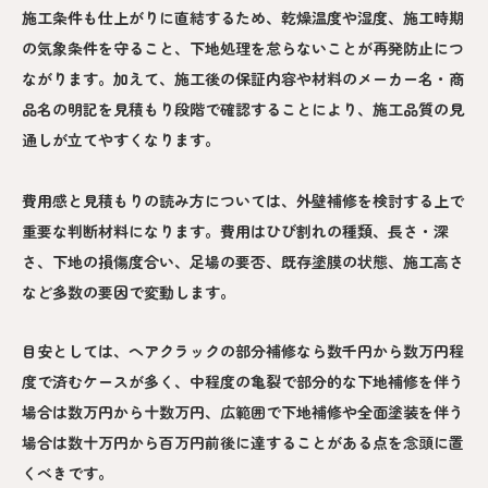
施工条件も仕上がりに直結するため、乾燥温度や湿度、施工時期
の気象条件を守ること、下地処理を怠らないことが再発防止につ
ながります。加えて、施工後の保証内容や材料のメーカー名・商
品名の明記を見積もり段階で確認することにより、施工品質の見
通しが立てやすくなります。
費用感と見積もりの読み方については、外壁補修を検討する上で
重要な判断材料になります。費用はひび割れの種類、長さ・深
さ、下地の損傷度合い、足場の要否、既存塗膜の状態、施工高さ
など多数の要因で変動します。
目安としては、ヘアクラックの部分補修なら数千円から数万円程
度で済むケースが多く、中程度の亀裂で部分的な下地補修を伴う
場合は数万円から十数万円、広範囲で下地補修や全面塗装を伴う
場合は数十万円から百万円前後に達することがある点を念頭に置
くべきです。