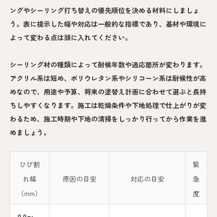
ングやシーリング打ち替えの優先順位を決める材料にしましょ
う。表に提示した幅や対応は一般的な指標であり、基材や環境に
よって変わる点は頭に入れてください。
シーリング材の種類によって耐候年数や適応箇所が変わります。
アクリル系は短め、ポリウレタン系やシリコーン系は耐候性が高
めなので、用途や予算、将来の塗替え計画に合わせて選ぶと長持
ちしやすくなります。施工は乾燥条件や下地処理で仕上がりが変
わるため、施工時期や下地の清掃をしっかり行ってから作業を進
めましょう。
ひび割
緊
れ幅
原因の目安
対応の目安
急
（mm）
度
0.0〜