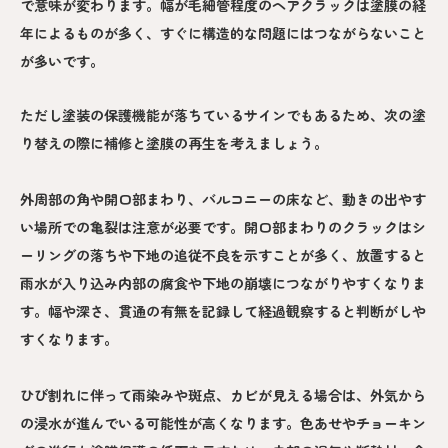
で意味が変わります。幅が毛細管程度のヘアクラックは塗膜の経
年によるものが多く、すぐに構造的な問題にはつながらないこと
が多いです。
ただし塗装の保護機能が落ちているサインでもあるため、次の塗
り替えの際に補修と塗膜の再生を考えましょう。
外周部の角や開口部まわり、バルコニーの床など、動きの出やす
い場所での亀裂は注意が必要です。開口部まわりのクラックはシ
ーリングの落ちや下地の追従不良を示すことが多く、放置すると
雨水が入り込み内部の腐食や下地の崩壊につながりやすくなりま
す。幅や深さ、貫通の有無を記録して経過観察すると判断がしや
すくなります。
ひび割れに伴って雨染みや斑点、カビが見える場合は、外気から
の浸水が進んでいる可能性が高くなります。色あせやチョーキン