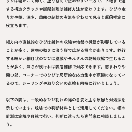
ックは幅がごく細く、塗り替えで止めやすい一方で、下地まで達
する構造クラックや層間剥離は補修方法が変わります。ひびの走
り方や幅、深さ、周囲の剥離の有無を合わせて見ると原因推定に
役立ちます。
縦方向の直線的なひびは躯体の収縮や地盤の微動が影響している
ことが多く、建物の動きに沿う形で広がる傾向があります。蛇行
する細かい網目状のひびは塗膜やモルタルの乾燥収縮で生じるこ
とが多く、深さが浅ければ表層補修で対応できます。窓まわりや
開口部、コーナーでのひびは局所的な応力集中が原因になってい
るので、シーリングや取り合いの点検も同時に行いましょう。
以下の表は、一般的なひび割れの幅の目安と主な原因と対処法を
示しています。現場での判断材料として活用してください。幅の
計測は定規や目視で行い、判断に迷ったら専門家に相談しましょ
う。