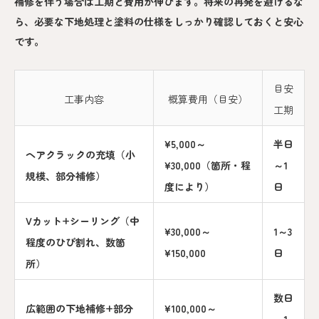
補修を伴う場合は工期と費用が伸びます。将来の再発を避けるな
ら、必要な下地処理と塗料の仕様をしっかり確認しておくと安心
です。
目安
工事内容
概算費用（目安）
工期
¥5,000～
半日
ヘアクラックの充填（小
¥30,000（箇所・程
～1
規模、部分補修）
度により）
日
Vカット+シーリング（中
¥30,000～
1～3
程度のひび割れ、数箇
¥150,000
日
所）
数日
広範囲の下地補修+部分
¥100,000～