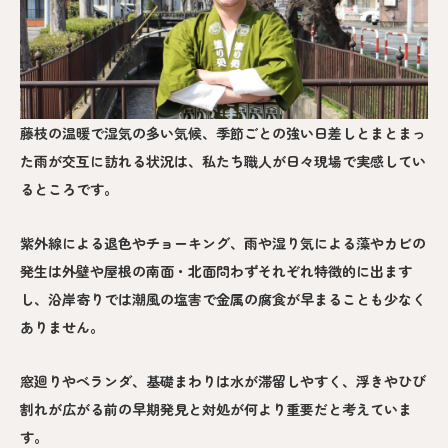
藤枝の温暖で湿気の多い気候、季節ごとの強い日差しとまとまっ
た雨が交互に訪れる状況は、私たち職人が日々現場で実感してい
るところです。
紫外線による退色やチョーキング、雨や湿り気による藻やカビの
発生は外壁や屋根の南面・北面問わずそれぞれ特徴的に出ます
し、沿岸寄りでは潮風の塩害で金属の腐食が早まることも少なく
ありません。
窓廻りやベランダ、基礎まわりは水が滞留しやすく、浮きやひび
割れが広がる前の早期発見と対処が何より重要だと考えていま
す。