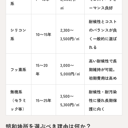
系
㎡
ーマンス良好
耐候性とコスト
シリコン
2,300〜
のバランスが良
10〜15年
系
3,500円/㎡
く一般的に選ば
れる
高い耐候性で長
15〜20
3,000〜
フッ素系
期維持が可能。
年
5,000円/㎡
初期費用は高め
無機系
耐候性・耐汚染
3,500〜
（セラミ
15〜25年
性に優れ長期保
5,300円/㎡
ック等）
護に向く
明和地所を選ぶべき理由は何か？