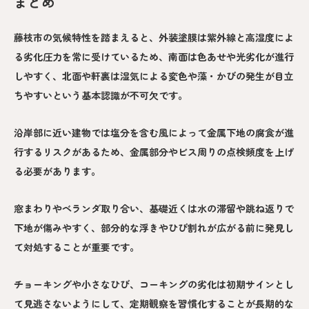
まとめ
藤枝市の気候特性を踏まえると、外装塗膜は紫外線と高湿度によ
る劣化圧力を常に受けているため、南面は色あせや光劣化が進行
しやすく、北面や軒裏は湿気による変色や藻・かびの発生が目立
ちやすいという基本認識が不可欠です。
沿岸部に近い建物では塩分を含む風によって金属下地の腐食が進
行するリスクがあるため、金属部分やビス周りの点検頻度を上げ
る必要があります。
窓まわりやベランダ取り合い、基礎近くは水の滞留や跳ね返りで
下地が傷みやすく、部分的な浮きやひび割れが広がる前に発見し
て対処することが重要です。
チョーキングや小さなひび、コーキングの劣化は初期サインとし
て見逃さないようにして、定期観察を習慣化することが長期的な