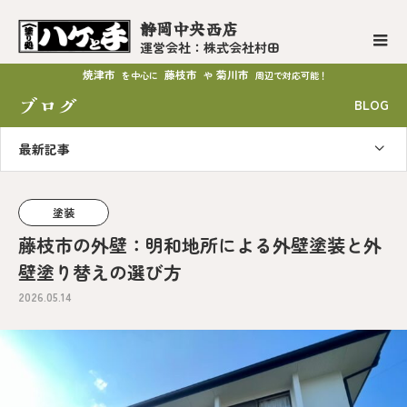
静岡中央西店
運営会社：株式会社村田
焼津市
藤枝市
菊川市
を中心に
や
周辺で対応可能！
ブログ
BLOG
最新記事
塗装
藤枝市の外壁：明和地所による外壁塗装と外
壁塗り替えの選び方
2026.05.14