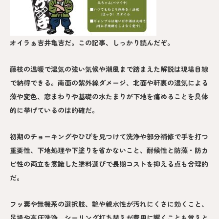
オイラぁ吉井亀吉だ。この記事、しっかり読んだぞ。
藤枝の温暖で湿気の強い気候や潮風まで踏まえた解説は現場目線
で納得できる。南面の紫外線ダメージ、北面や軒裏の湿気による
藻や変色、窓まわりや基礎の水たまりが下地を痛めることを具体
的に挙げているのは的確だ。
初期のチョーキングやひびを見つけて洗浄や部分補修で手を打つ
重要性、下地処理や下塗りを省かないこと、耐候性と防藻・防カ
ビ性の両立を意識した塗料選びで長期コストを抑える点も合理的
だ。
フッ素や無機系の選択肢、艶や親水性が汚れにくさに効くこと、
足場や高圧洗浄、シーリング打ち替えが費用に響くことも覚えと