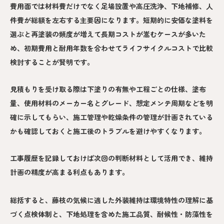
費用面では材料費だけでなく足場設置や高圧洗浄、下地補修、人
件費が総額を左右する主要因になります。短期的に安価な塗料を
選ぶと再塗装の頻度が増えて長期コストが嵩むケースが多いた
め、初期費用と耐用年数を合わせてライフサイクルコストで比較
検討することが賢明です。
見積もりを受け取る際は下塗りの有無や工程ごとの仕様、塗布
量、使用材料のメーカー名とグレード、想定メンテ周期などを明
確に示してもらい、施工管理や乾燥条件の管理が計画されている
かも確認しておくと施工後のトラブルを避けやすくなります。
工事履歴を記録しておけば次回の判断材料として活用でき、維持
計画の精度が高まる利点もあります。
総括すると、藤枝の気候に適した外装維持は環境特性の理解に基
づく点検体制と、下地処理を含めた施工品質、耐候性・防藻性を