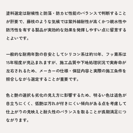
塗料選定は耐候性と防藻・防カビ性能のバランスで判断すること
が肝要で、藤枝のような気候では紫外線耐性が高くかつ親水性や
防汚性を有する製品が実効的な効果を発揮しやすい点に留意する
とよいです。
一般的な耐用年数の目安としてシリコン系は約10年、フッ素系は
15年程度が見込まれますが、施工品質や下地処理状況で実寿命が
左右されるため、メーカーの仕様・保証内容と実際の施工条件を
照合しながら選定することが重要です。
色と艶の選択も劣化の見え方に影響するため、明るい色は退色が
目立ちにくく、低艶は汚れが付きにくい傾向がある点を考慮して
仕上がりの見映えと耐久性のバランスを取ることが長期満足につ
ながります。