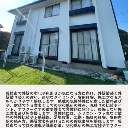
藤枝市で外壁の劣化や色あせが気になる方に向け、外壁塗装と外
壁塗り替えの違い、適切なタイミング、費用目安、施工プロセス
をわかりやすく解説します。地域の気候特性に配慮した塗料選び
や、信頼できる業者としての明和地所の強み、見積りの比較ポイ
ント、アフターケアの重要性まで具体的に紹介し、後悔しない施
工業者選びを支援します。具体的には、シリコン・フッ素など塗
料の特性比較や下地補修、足場設置、工期・保証の目安、費用内
訳の読み方、悪質業者を避けるための確認事項を解説します。藤
枝市ならではの潮風や降雨対策、明和地所の施工実績やアフター