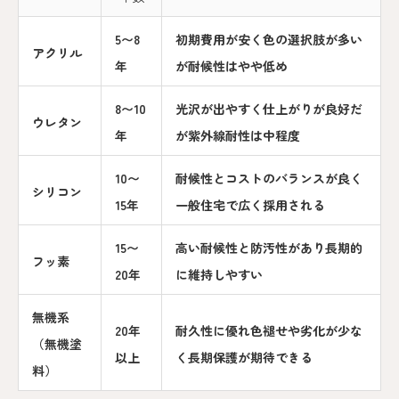
5〜8
初期費用が安く色の選択肢が多い
アクリル
年
が耐候性はやや低め
8〜10
光沢が出やすく仕上がりが良好だ
ウレタン
年
が紫外線耐性は中程度
10〜
耐候性とコストのバランスが良く
シリコン
15年
一般住宅で広く採用される
15〜
高い耐候性と防汚性があり長期的
フッ素
20年
に維持しやすい
無機系
20年
耐久性に優れ色褪せや劣化が少な
（無機塗
以上
く長期保護が期待できる
料）