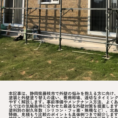
本記事は、静岡県藤枝市で外壁の悩みを抱える方に向け
塗装と外壁塗り替えの違い、費用相場、適切なタイミン
やすく解説します。事前準備やメンテナンス方法、よく
らではの気候条件に合わせた最適な外壁対策を提案しま
塗料別の耐久年数（シリコン・フッ素・無機など）、北
特徴、見積もり比較のポイントも具体例つきで紹介しま