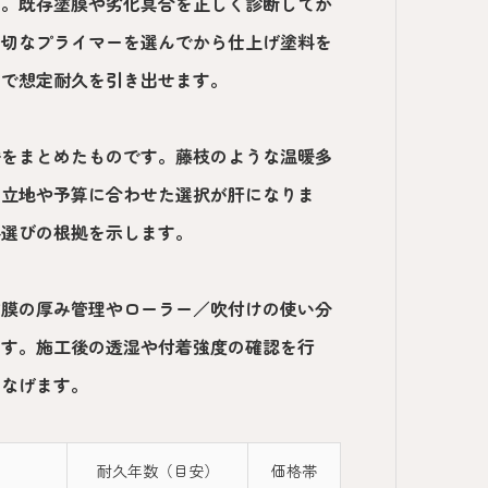
す。既存塗膜や劣化具合を正しく診断してか
適切なプライマーを選んでから仕上げ塗料を
とで想定耐久を引き出せます。
安をまとめたものです。藤枝のような温暖多
の立地や予算に合わせた選択が肝になりま
料選びの根拠を示します。
塗膜の厚み管理やローラー／吹付けの使い分
ます。施工後の透湿や付着強度の確認を行
つなげます。
耐久年数（目安）
価格帯