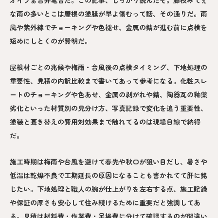
な雨の多いとこは屋根の塗膜が早よ傷むって話、その通りだ。雨
風や紫外線でチョーキングや色褪せ、金属の錆が進む前に点検を
短めにしとくのが賢明だ。
屋根材ごとの兆候や梅雨・台風後の点検タイミング、下地処理の
重要性、見積の内訳比較まで書いてあって参考になる。化粧スレ
ートのチョーキングや色あせ、金属の剥がれや錆、陶器瓦の釉薬
劣化といった材質別の見分け方、写真記録で変化を追う重要性、
塗装と葺き替えの費用対効果まで触れてるのは現場目線で納得
だ。
施工時期は梅雨や台風を避けて春先や秋口が狙い目だし、暑さや
低温は乾燥不良で工期延長の原因になることも書かれてて肝に銘
じたい。下地処理と職人の腕が仕上がりを左右する点、施工記録
や保証の厚さも安心して住み続けるために重要だと強調してあ
る。見積は材料費・作業費・足場費に分けて確認するのが間違い