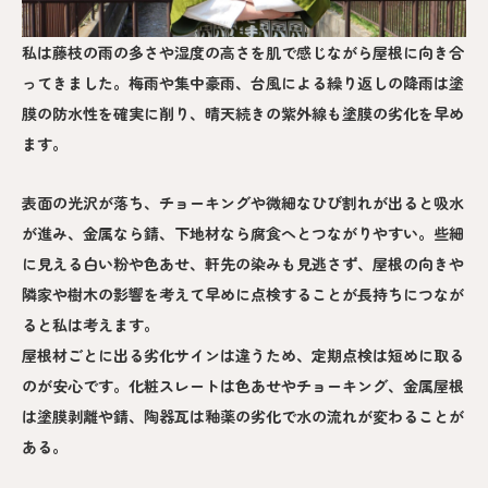
私は藤枝の雨の多さや湿度の高さを肌で感じながら屋根に向き合
ってきました。梅雨や集中豪雨、台風による繰り返しの降雨は塗
膜の防水性を確実に削り、晴天続きの紫外線も塗膜の劣化を早め
ます。
表面の光沢が落ち、チョーキングや微細なひび割れが出ると吸水
が進み、金属なら錆、下地材なら腐食へとつながりやすい。些細
に見える白い粉や色あせ、軒先の染みも見逃さず、屋根の向きや
隣家や樹木の影響を考えて早めに点検することが長持ちにつなが
ると私は考えます。
屋根材ごとに出る劣化サインは違うため、定期点検は短めに取る
のが安心です。化粧スレートは色あせやチョーキング、金属屋根
は塗膜剥離や錆、陶器瓦は釉薬の劣化で水の流れが変わることが
ある。