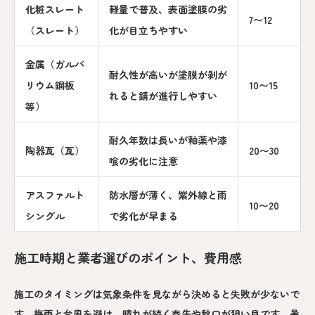
化粧スレート
軽量で普及、表面塗膜の劣
7〜12
（スレート）
化が目立ちやすい
金属（ガルバ
耐久性が高いが塗膜が剥が
リウム鋼板
10〜15
れると錆が進行しやすい
等）
耐久年数は長いが釉薬や漆
陶器瓦（瓦）
20〜30
喰の劣化に注意
アスファルト
防水層が薄く、紫外線と雨
10〜20
シングル
で劣化が早まる
施工時期と業者選びのポイント、費用感
施工のタイミングは気象条件を見ながら決めると失敗が少ないで
す。梅雨と台風を避け、晴れが続く春先や秋口が狙い目です。暑