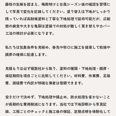
藤枝の気候を踏まえ、梅雨明けと台風シーズン後の確認を習慣に
して写真で変化を記録してください。塗り替えは下地がしっかり
残っていれば高耐候塗料と丁寧な下地処理で延命可能だが、広範
囲の腐食や大きな亀裂は塗装での対処が難しく葺き替えやカバー
工法の検討が必要になります。
私たちは気象条件を見極め、春先や秋口に施工を提案して乾燥や
膜厚の確保に配慮します。
見積もりは必ず複数社から取り、塗料の種類・下地処理・膜厚・
保証期間を項目ごとに比較してください。材料費、作業費、足場
費、諸経費で内訳が明確な業者は信頼できます。
安さだけで決めず、下地処理や錆止め、防水処理を省かないこと
が長期的な費用削減になります。当社では下地診断から写真記
録、工程ごとのチェックと施工後の保証、定期点検を体制化して