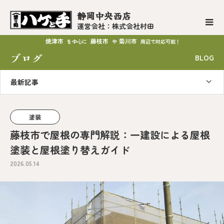
静岡中央西店
運営会社：株式会社村田
焼津市
藤枝市
菊川市
を中心に
や
周辺で対応可能！
ブログ
BLOG
最新記事
塗装
藤枝市で屋根の専門解説：一建設による屋根
塗装と屋根塗り替えガイド
2026.05.14