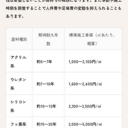
理は妥協しないことが長持ちの秘訣になります。また季節や施工
時期を調整することで人件費や足場費の変動を抑えられることも
あります。
期待耐久年
標準施工単価（㎡あたり、
塗料種別
数
概算）
アクリル
約5〜7年
1,000〜2,100円/㎡
系
ウレタン
約7〜10年
1,600〜2,400円/㎡
系
シリコン
約10〜12年
2,300〜3,500円/㎡
系
フッ素系
約15〜20年
3,000〜5,000円/㎡