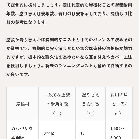
て総合的に検討しましょう。表は代表的な屋根材ごとの塗装耐用
年数、塗り替え目安年数、費用の目安を示しており、見積もり比
較の参考になります。
塗装か葺き替えかは長期的なコストと手間のバランスで決めるの
が賢明です。短期的に安く済ませたい場合は塗装の選択肢が魅力
的ですが、根本的な耐久性を高めたいなら葺き替えやカバー工法
を検討しましょう。将来のランニングコストも含めて判断するの
が良いです。
一般的な塗装
塗り替え
費用の目
屋根材
の耐用年数
目安年数
安（円/
（年）
（年）
㎡）
ガルバリウ
1,500〜
8〜12
10
ム鋼板
3,000