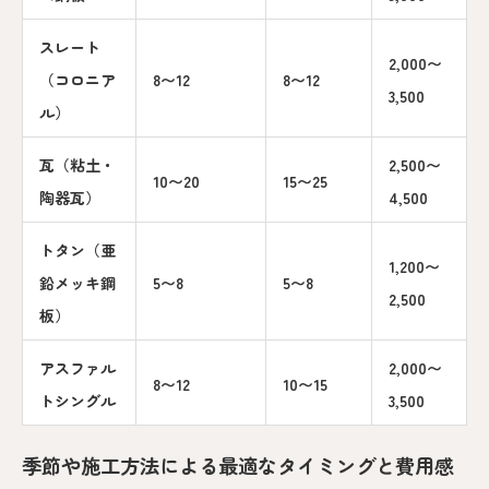
スレート
2,000〜
（コロニア
8〜12
8〜12
3,500
ル）
瓦（粘土・
2,500〜
10〜20
15〜25
陶器瓦）
4,500
トタン（亜
1,200〜
鉛メッキ鋼
5〜8
5〜8
2,500
板）
アスファル
2,000〜
8〜12
10〜15
トシングル
3,500
季節や施工方法による最適なタイミングと費用感