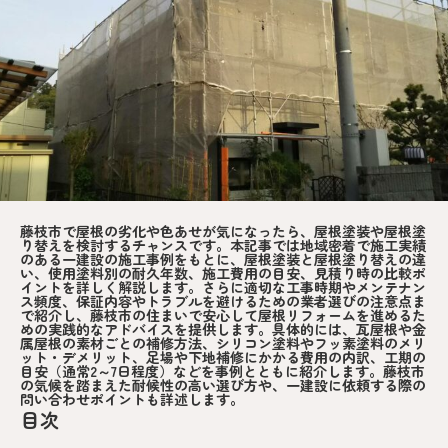
藤枝市で屋根の劣化や色あせが気になったら、屋根塗装や屋根塗
り替えを検討するチャンスです。本記事では地域密着で施工実績
のある一建設の施工事例をもとに、屋根塗装と屋根塗り替えの違
い、使用塗料別の耐久年数、施工費用の目安、見積り時の比較ポ
イントを詳しく解説します。さらに適切な工事時期やメンテナン
ス頻度、保証内容やトラブルを避けるための業者選びの注意点ま
で紹介し、藤枝市の住まいで安心して屋根リフォームを進めるた
めの実践的なアドバイスを提供します。具体的には、瓦屋根や金
属屋根の素材ごとの補修方法、シリコン塗料やフッ素塗料のメリ
ット・デメリット、足場や下地補修にかかる費用の内訳、工期の
目安（通常2～7日程度）などを事例とともに紹介します。藤枝市
の気候を踏まえた耐候性の高い選び方や、一建設に依頼する際の
問い合わせポイントも詳述します。
目次