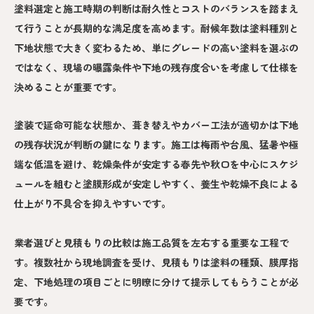
塗料選定と施工時期の判断は耐久性とコストのバランスを踏まえ
て行うことが長期的な満足度を高めます。耐候年数は塗料種別と
下地状態で大きく変わるため、単にグレードの高い塗料を選ぶの
ではなく、現場の曝露条件や下地の残存度合いを考慮して仕様を
決めることが重要です。
塗装で延命可能な状態か、葺き替えやカバー工法が適切かは下地
の残存状況が判断の鍵になります。施工は梅雨や台風、猛暑や極
端な低温を避け、乾燥条件が安定する春先や秋口を中心にスケジ
ュールを組むと塗膜形成が安定しやすく、養生や乾燥不良による
仕上がり不具合を抑えやすいです。
業者選びと見積もりの比較は施工品質を左右する重要な工程で
す。複数社から現地調査を受け、見積もりは塗料の種類、膜厚指
定、下地処理の項目ごとに明瞭に分けて提示してもらうことが必
要です。