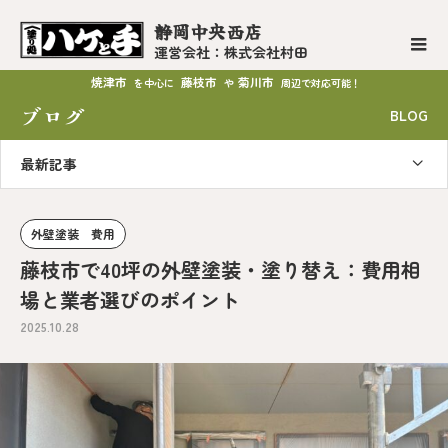
静岡中央西店
運営会社：株式会社村田
焼津市
藤枝市
菊川市
を中心に
や
周辺で対応可能！
ブログ
BLOG
最新記事
外壁塗装 費用
藤枝市で40坪の外壁塗装・塗り替え：費用相
場と業者選びのポイント
2025.10.28