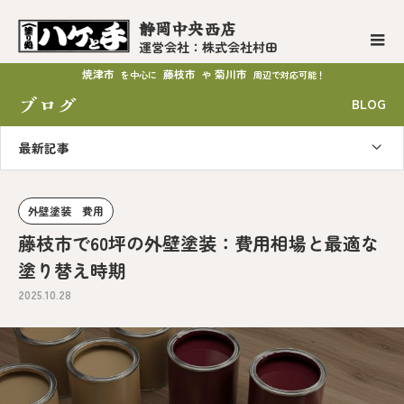
静岡中央西店
運営会社：株式会社村田
焼津市
藤枝市
菊川市
を中心に
や
周辺で対応可能！
ブログ
BLOG
最新記事
外壁塗装 費用
藤枝市で60坪の外壁塗装：費用相場と最適な
塗り替え時期
2025.10.28